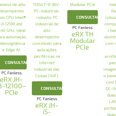
CONSULTAR
PC Fanless
eRX TH
Modular
PCIe
CONSULTAR
PC Fanless
eRX JH-
3-12100–
CONSULTAR
PCIe
PC Fanless
eRX JH-
i5-