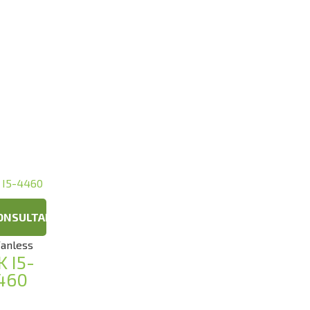
ONSULTAR
Fanless
K I5-
460