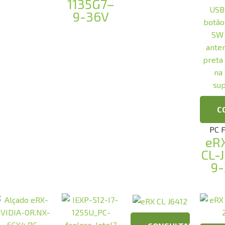
1135G7–
9-36V
C
PC 
eR
CL-
9