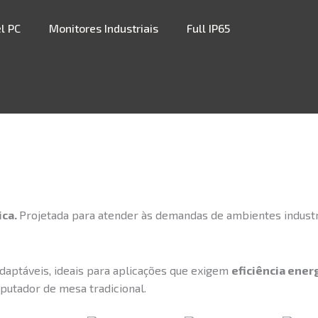
l PC
Monitores Industriais
Full IP65
ica.
Projetada para atender às demandas de ambientes indust
aptáveis, ideais para aplicações que exigem
eficiência ener
utador de mesa tradicional.