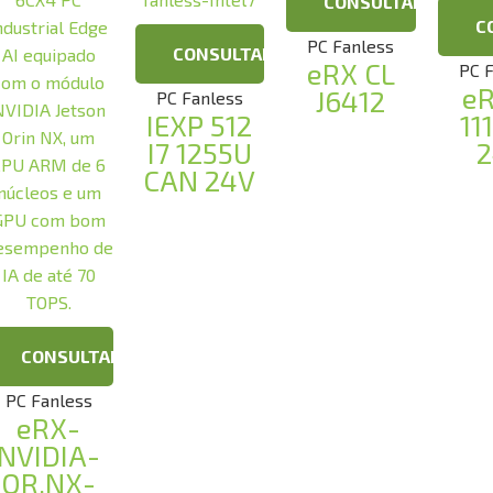
CONSULTAR
C
PC Fanless
CONSULTAR
eRX CL
PC 
eR
J6412
PC Fanless
IEXP 512
11
I7 1255U
CAN 24V
CONSULTAR
PC Fanless
eRX-
NVIDIA-
OR.NX-