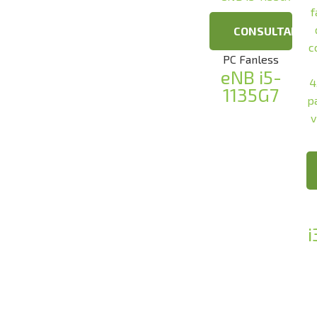
CONSULTAR
PC Fanless
eNB i5-
1135G7
i