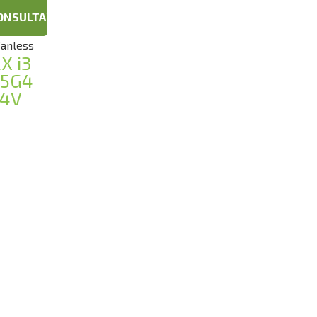
ONSULTAR
Fanless
X i3
15G4
24V