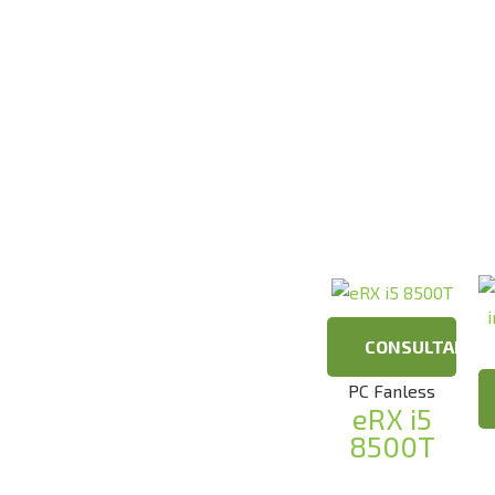
CONSULTAR
PC Fanless
eRX i5
8500T