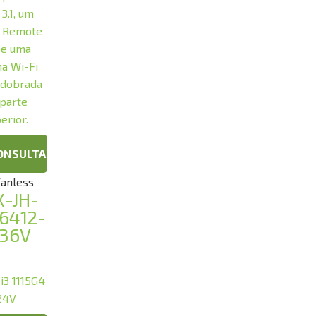
ONSULTAR
Fanless
X-JH-
J6412-
-36V