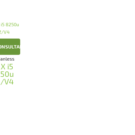
ONSULTAR
Fanless
X i5
250u
2/V4