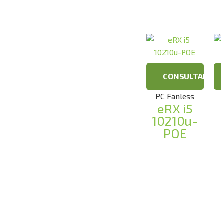
CONSULTAR
PC Fanless
eRX i5
10210u-
POE