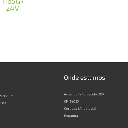
1165G7
24V
Onde estamos
Avda. de la torrecilla 20P.
strial e
CP: 14013
r de
Córdova (Andaluzia)
Espanha