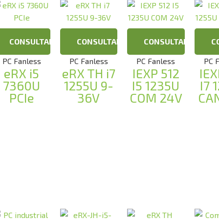
CONSULTAR
CONSULTAR
CONSULTAR
C
PC Fanless
PC Fanless
PC Fanless
PC 
eRX i5
eRX TH i7
IEXP 512
IEX
7360U
1255U 9-
I5 1235U
I7 
PCIe
36V
COM 24V
CA