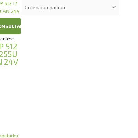
ONSULTAR
Fanless
P 512
1255U
N 24V