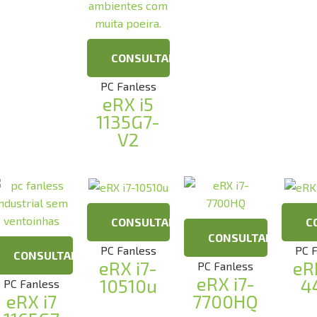
CONSULTAR
PC Fanless
eRX i5
1135G7-
V2
CONSULTAR
C
CONSULTAR
PC Fanless
PC 
CONSULTAR
eRX i7-
eR
PC Fanless
eRX i7-
10510u
4
PC Fanless
eRX i7
7700HQ