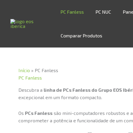
Skip
to
PC Fanless
PC NUC
Pane
content
Comparar Produtos
Início
»
PC Fanless
PC Fanless
Descubra a
linha de PCs Fanless do Grupo EOS Ibér
excepcional em um formato compacto.
Os
PCs Fanless
são mini-computadores robustos e ad
comprometer a potência e funcionalidade de um comp