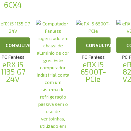
6CX4
CONSULTAR
CONSULTAR
C
PC Fanless
PC Fanless
PC 
eRX i5
eRX i5
eR
1135 G7
6500T-
8
24V
PCIe
V