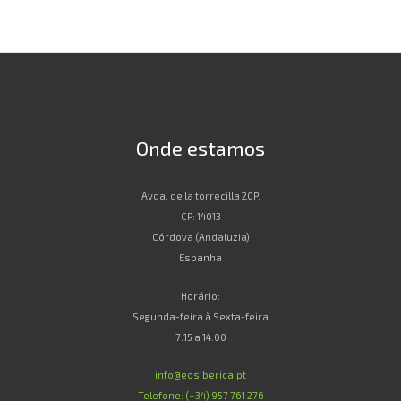
Onde estamos
Avda. de la torrecilla 20P.
CP: 14013
Córdova (Andaluzia)
Espanha
Horário:
Segunda-feira à Sexta-feira
7:15 a 14:00
info@eosiberica.pt
Telefone: (+34) 957 761 276