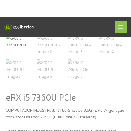
Skip
Início
»
Loja
»
eRX i5 7360U PCIe
MAI
to
MEN
content
eRX i5 7360U PCIe
COMPUTADOR INDUSTRIAL INTEL i5 7360u 3.6GHZ de 7ª geração
com processador 7360u (Dual Core / 4 threads).
Computador Fanless robusto em chassis de alumínio, com