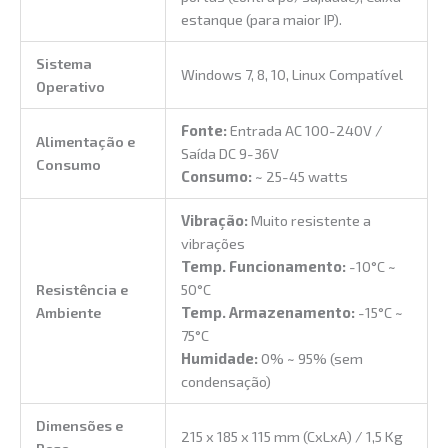
estanque (para maior IP).
Sistema
Windows 7, 8, 10, Linux Compatível
Operativo
Fonte:
Entrada AC 100-240V /
Alimentação e
Saída DC 9-36V
Consumo
Consumo:
~ 25-45 watts
Vibração:
Muito resistente a
vibrações
Temp. Funcionamento:
-10°C ~
Resistência e
50°C
Ambiente
Temp. Armazenamento:
-15°C ~
75°C
Humidade:
0% ~ 95% (sem
condensação)
Dimensões e
215 x 185 x 115 mm (CxLxA) / 1,5 Kg
Peso