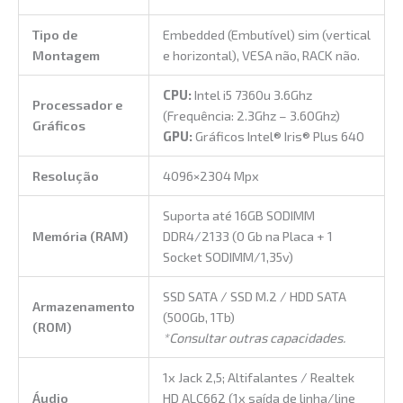
Tipo de
Embedded (Embutível) sim (vertical
Montagem
e horizontal), VESA não, RACK não.
CPU:
Intel i5 7360u 3.6Ghz
Processador e
(Frequência: 2.3Ghz – 3.60Ghz)
Gráficos
GPU:
Gráficos Intel® Iris® Plus 640
Resolução
4096×2304 Mpx
Suporta até 16GB SODIMM
Memória (RAM)
DDR4/2133 (0 Gb na Placa + 1
Socket SODIMM/1,35v)
SSD SATA / SSD M.2 / HDD SATA
Armazenamento
(500Gb, 1Tb)
(ROM)
*Consultar outras capacidades.
1x Jack 2,5; Altifalantes / Realtek
Áudio
HD ALC662 (1x saída de linha/line