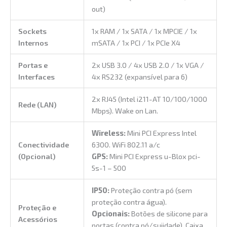
out)
Sockets
1x RAM / 1x SATA / 1x MPCIE / 1x
Internos
mSATA / 1x PCI / 1x PCIe X4
Portas e
2x USB 3.0 / 4x USB 2.0 / 1x VGA /
Interfaces
4x RS232 (expansível para 6)
2x RJ45 (Intel i211-AT 10/100/1000
Rede (LAN)
Mbps). Wake on Lan.
Wireless:
Mini PCI Express Intel
Conectividade
6300. WiFi 802.11 a/c
(Opcional)
GPS:
Mini PCI Express u-Blox pci-
5s-1 – 500
IP50:
Proteção contra pó (sem
proteção contra água).
Proteção e
Opcionais:
Botões de silicone para
Acessórios
portas (contra pó/sujidade), Caixa