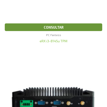
CONSULTAR
PC Fanless
eRX i3-8145u TPM