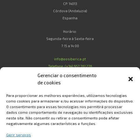
CP: 14013
Córdova (Andaluzia)
Espanha
Horário:
Segunda-feira à Sexta-feira
7:15 a 14:00
info@eosiberica.pt
Telefone: (+34) 957 761 276
Gerenciar o consentimento
de cookies
Legal
Para proporcionar as melhores experiências, utilizamos tecnologias
como cookies para armazenar e/ou acessar informações do dispositivo.
O consentimento para essas tecnologias nos permitirá processar
Condições de Compra
dados como comportamento de navegação ou identificações exclusivas
Condições de Garantia
neste site. Não consentir ou retirar o consentimento pode afetar
Política de Privacidade e Proteção de Dados
negativamente algumas características e funções.
Política de Cookies
Gerir serviços
Sobre Nós