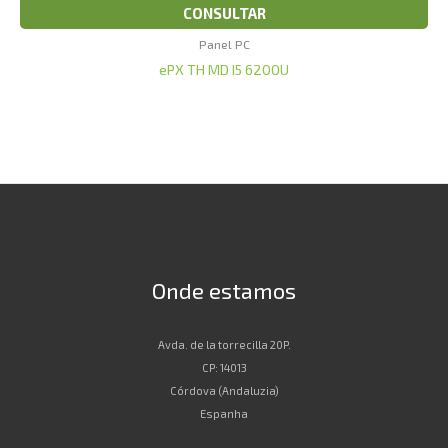
CONSULTAR
Panel PC
ePX TH MD I5 6200U
Onde estamos
Avda. de la torrecilla 20P.
CP: 14013
Córdova (Andaluzia)
Espanha