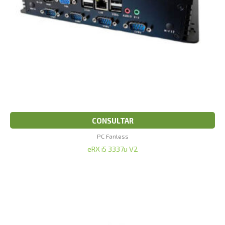
CONSULTAR
PC Fanless
eRX i5 3337u V2