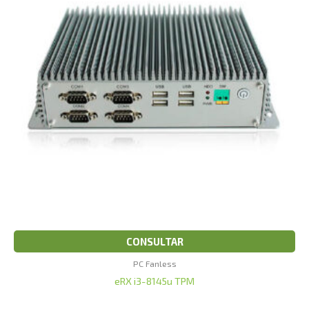
CONSULTAR
PC Fanless
eRX i3-8145u TPM