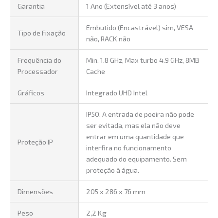
Garantia
1 Ano (Extensível até 3 anos)
Embutido (Encastrável) sim, VESA
Tipo de Fixação
não, RACK não
Frequência do
Min. 1.8 GHz, Max turbo 4.9 GHz, 8MB
Processador
Cache
Gráficos
Integrado UHD Intel
IP50. A entrada de poeira não pode
ser evitada, mas ela não deve
entrar em uma quantidade que
Proteção IP
interfira no funcionamento
adequado do equipamento. Sem
proteção à água.
Dimensões
205 x 286 x 76 mm
Peso
2,2 Kg