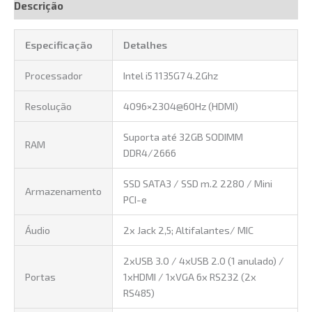
Descrição
Especificação
Detalhes
Processador
Intel i5 1135G7 4.2Ghz
Resolução
4096×2304@60Hz (HDMI)
Suporta até 32GB SODIMM
RAM
DDR4/2666
SSD SATA3 / SSD m.2 2280 / Mini
Armazenamento
PCI-e
Áudio
2x Jack 2,5; Altifalantes/ MIC
2xUSB 3.0 / 4xUSB 2.0 (1 anulado) /
Portas
1xHDMI / 1xVGA 6x RS232 (2x
RS485)