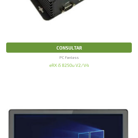
CONSULTAR
PC Fanless
eRX i5 8250u V2/V4