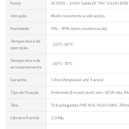
Fonte
AC100V ~ 240V, Saída DC 19V/3.42A/65W
Vibração
Muito resistente a vibrações
Humidade
0% ~ 95% (sem condensação)
Temperatura de
-20°C~60°C
operação
Temperatura de
-30°C~70°C
armazenamento
Garantia
1 Ano (Ampliável até 3 anos)
Tipo de Fixação
Embutido (Encastrável) sim, VESA não, R
Tela
15.6 polegadas FHD 16:9, 1920×1080, 700n
Câmera frontal
2.0 Mp