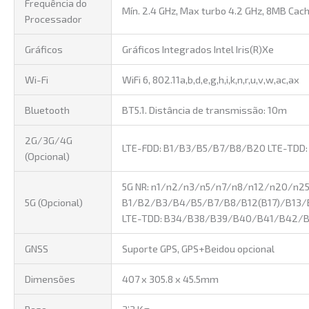
Frequência do
Mín. 2.4 GHz, Max turbo 4.2 GHz, 8MB Cac
Processador
Gráficos
Gráficos Integrados Intel Iris(R)Xe
Wi-Fi
WiFi 6, 802.11a,b,d,e,g,h,i,k,n,r,u,v,w,ac,ax
Bluetooth
BT5.1. Distância de transmissão: 10m
2G/3G/4G
LTE-FDD: B1/B3/B5/B7/B8/B20 LTE-TDD:
(Opcional)
5G NR: n1/n2/n3/n5/n7/n8/n12/n20/n2
5G (Opcional)
B1/B2/B3/B4/B5/B7/B8/B12(B17)/B13
LTE-TDD: B34/B38/B39/B40/B41/B42/B
GNSS
Suporte GPS, GPS+Beidou opcional
Dimensões
407 x 305.8 x 45.5mm
Peso
3’3 Kg