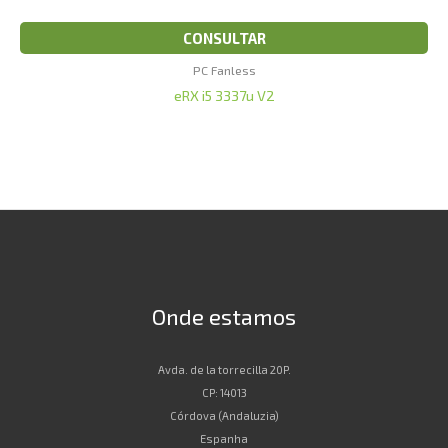
CONSULTAR
PC Fanless
eRX i5 3337u V2
Onde estamos
Avda. de la torrecilla 20P.
CP: 14013
Córdova (Andaluzia)
Espanha