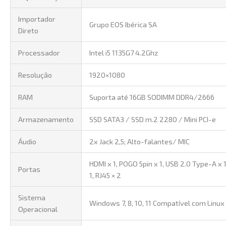
Importador
Grupo EOS Ibérica SA
Direto
Processador
Intel i5 1135G7 4.2Ghz
Resolução
1920×1080
RAM
Suporta até 16GB SODIMM DDR4/2666
Armazenamento
SSD SATA3 / SSD m.2 2280 / Mini PCI-e
Áudio
2x Jack 2,5; Alto-falantes/ MIC
HDMI x 1, POGO 5pin x 1, USB 2.0 Type-A x 1
Portas
1, RJ45 × 2
Sistema
Windows 7, 8, 10, 11 Compatível com Linux
Operacional