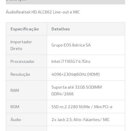
ÁudioRealtek HD ALC662 Line-out e MIC
Especificação
Detalhes
Importador
Grupo EOS Ibérica SA
Direto
Processador
Intel i7 1165G7 4.7Ghz
Resolução
4096×2304@60Hz (HDMI)
Suporta até 32GB SODIMM
RAM
DDR4/2666
ROM
SSD m.2 2280 NVMe / Mini PCI-e
Áudio
2x Jack 2,5; Alto-falantes/ MIC