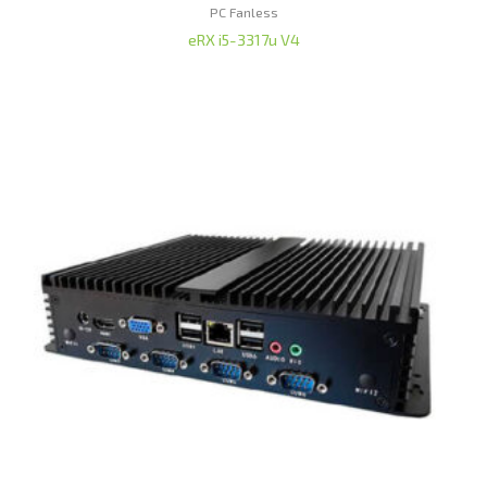
PC Fanless
eRX i5-3317u V4