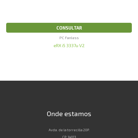
CONSULTAR
PC Fanless
eRX i5 3337u V2
Onde estamos
Avda. de la torrecilla 20P.
CP: 14013