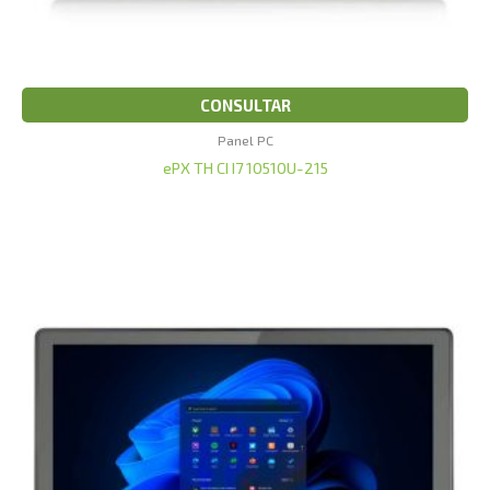
CONSULTAR
Panel PC
ePX TH CI I7 10510U-215