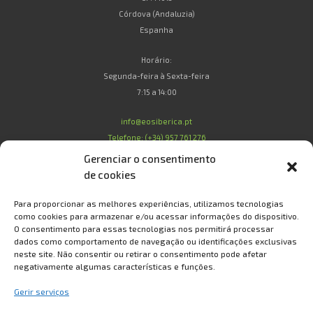
Córdova (Andaluzia)
Espanha
Horário:
Segunda-feira à Sexta-feira
7:15 a 14:00
info@eosiberica.pt
Telefone: (+34) 957 761 276
Gerenciar o consentimento
de cookies
Legal
Para proporcionar as melhores experiências, utilizamos tecnologias
como cookies para armazenar e/ou acessar informações do dispositivo.
O consentimento para essas tecnologias nos permitirá processar
Condições de Compra
dados como comportamento de navegação ou identificações exclusivas
Condições de Garantia
neste site. Não consentir ou retirar o consentimento pode afetar
Política de Privacidade e Proteção de Dados
negativamente algumas características e funções.
Política de Cookies
Gerir serviços
Sobre Nós
Contato