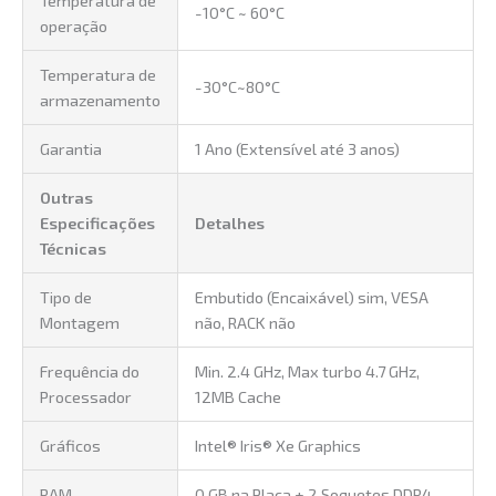
-10°C ~ 60°C
operação
Temperatura de
-30°C~80°C
armazenamento
Garantia
1 Ano (Extensível até 3 anos)
Outras
Especificações
Detalhes
Técnicas
Tipo de
Embutido (Encaixável) sim, VESA
Montagem
não, RACK não
Frequência do
Min. 2.4 GHz, Max turbo 4.7 GHz,
Processador
12MB Cache
Gráficos
Intel® Iris® Xe Graphics
RAM
0 GB na Placa + 2 Soquetes DDR4