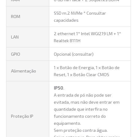
SSD m.2 NVMe * Consultar
ROM
capacidades
2 ethernet 1* Intel WGI219 LM + 1*
LAN
Realtek 8111H
GPIO
Opcional (consultar)
1 x Botão de Energia, 1 x Botão de
Alimentação
Reset, 1 x Botão Clear CMOS
IP50
.
A entrada de pó não pode ser
evitada, mas não deve entrar em
quantidade que interfira no
Proteção IP
funcionamento correto do
equipamento.
Sem proteção contra água.
Caixa estanque: Para obter maior