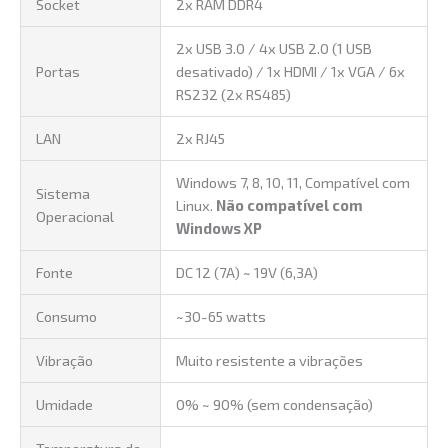
Socket
2x RAM DDR4
2x USB 3.0 / 4x USB 2.0 (1 USB
Portas
desativado) / 1x HDMI / 1x VGA / 6x
RS232 (2x RS485)
LAN
2x RJ45
Windows 7, 8, 10, 11, Compatível com
Sistema
Linux.
Não compatível com
Operacional
Windows XP
Fonte
DC 12 (7A) ~ 19V (6,3A)
Consumo
~30-65 watts
Vibração
Muito resistente a vibrações
Umidade
0% ~ 90% (sem condensação)
Temperatura de