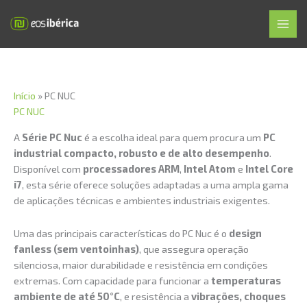
Skip
MAI
to
MEN
content
Início
»
PC NUC
PC NUC
A
Série PC Nuc
é a escolha ideal para quem procura um
PC
industrial compacto, robusto e de alto desempenho
.
Disponível com
processadores ARM
,
Intel Atom
e
Intel Core
i7
, esta série oferece soluções adaptadas a uma ampla gama
de aplicações técnicas e ambientes industriais exigentes.
Uma das principais características do PC Nuc é o
design
fanless (sem ventoinhas)
, que assegura operação
silenciosa, maior durabilidade e resistência em condições
extremas. Com capacidade para funcionar a
temperaturas
ambiente de até 50°C
, e resistência a
vibrações, choques