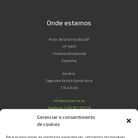
Onde estamos
Avda. de la torrecilla 20P.
CP: 14013
Córdova (Andaluzia)
Espanha
Horário:
Segunda-feira à Sexta-feira
7:15 a 14:00
info@eosiberica.pt
Telefone: (+34) 957 761 276
Gerenciar o consentimento
de cookies
Legal
Para proporcionar as melhores experiências, utilizamos tecnologias