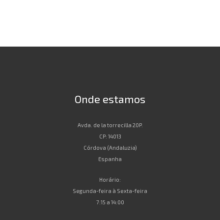
Onde estamos
Avda. de la torrecilla 20P.
CP: 14013
Córdova (Andaluzia)
Espanha
Horário:
Segunda-feira à Sexta-feira
7:15 a 14:00