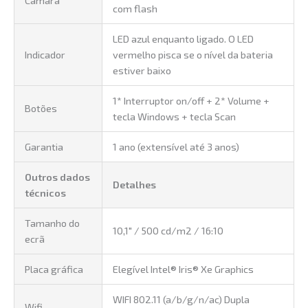
com flash
LED azul enquanto ligado. O LED
Indicador
vermelho pisca se o nível da bateria
estiver baixo
1* Interruptor on/off + 2* Volume +
Botões
tecla Windows + tecla Scan
Garantia
1 ano (extensível até 3 anos)
Outros dados
Detalhes
técnicos
Tamanho do
10,1″ / 500 cd/m2 / 16:10
ecrã
Placa gráfica
Elegível Intel® Iris® Xe Graphics
WIFI 802.11 (a/b/g/n/ac) Dupla
Wifi