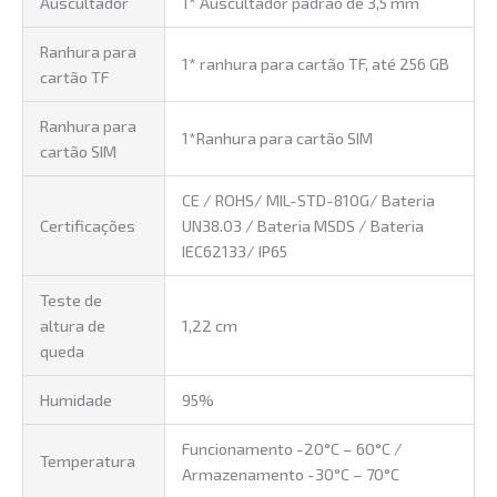
Auscultador
1* Auscultador padrão de 3,5 mm
Ranhura para
1* ranhura para cartão TF, até 256 GB
cartão TF
Ranhura para
1*Ranhura para cartão SIM
cartão SIM
CE / ROHS/ MIL-STD-810G/ Bateria
Certificações
UN38.03 / Bateria MSDS / Bateria
IEC62133/ IP65
Teste de
altura de
1,22 cm
queda
Humidade
95%
Funcionamento -20°C – 60°C /
Temperatura
Armazenamento -30°C – 70°C