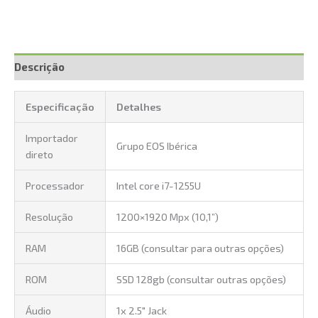
Descrição
Especificação
Detalhes
Importador
Grupo EOS Ibérica
direto
Processador
Intel core i7-1255U
Resolução
1200×1920 Mpx (10,1”)
RAM
16GB (consultar para outras opções)
ROM
SSD 128gb (consultar outras opções)
Áudio
1x 2.5″ Jack