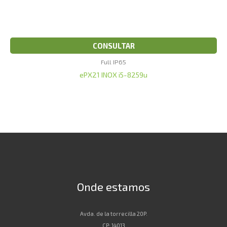
CONSULTAR
Full IP65
ePX21 INOX i5-8259u
Onde estamos
Avda. de la torrecilla 20P.
CP: 14013