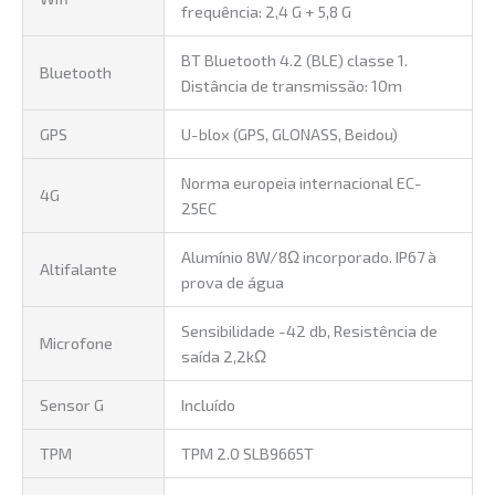
frequência: 2,4 G + 5,8 G
BT Bluetooth 4.2 (BLE) classe 1.
Bluetooth
Distância de transmissão: 10m
GPS
U-blox (GPS, GLONASS, Beidou)
Norma europeia internacional EC-
4G
25EC
Alumínio 8W/8Ω incorporado. IP67 à
Altifalante
prova de água
Sensibilidade -42 db, Resistência de
Microfone
saída 2,2kΩ
Sensor G
Incluído
TPM
TPM 2.0 SLB9665T