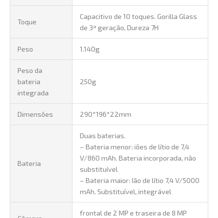
Capacitivo de 10 toques. Gorilla Glass
Toque
de 3ª geração, Dureza 7H
Peso
1.140g
Peso da
bateria
250g
integrada
Dimensões
290*196*22mm
Duas baterias.
– Bateria menor: iões de lítio de 7,4
V/860 mAh. Bateria incorporada, não
Bateria
substituível
– Bateria maior: Ião de lítio 7,4 V/5000
mAh. Substituível, integrável
frontal de 2 MP e traseira de 8 MP
Câmara