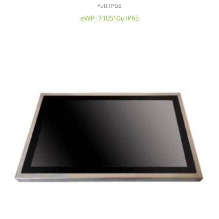
Full IP65
eWP i7 10510u IP65