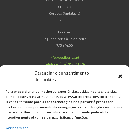
Avda. de la torrecilla 20P.
CP: 14013
Córdova (Andaluzia)
Espanha
Horário:
Segunda-feira à Sexta-feira
7:15 a 14:00
info@eosiberica.pt
Telefone: (+34) 957 761 276
Gerenciar o consentimento
de cookies
Legal
Para proporcionar as melhores experiências, utilizamos tecnologias
como cookies para armazenar e/ou acessar informações do dispositivo.
O consentimento para essas tecnologias nos permitirá processar
Condições de Compra
dados como comportamento de navegação ou identificações exclusivas
Condições de Garantia
neste site. Não consentir ou retirar o consentimento pode afetar
Política de Privacidade e Proteção de Dados
negativamente algumas características e funções.
Política de Cookies
Gerir serviços