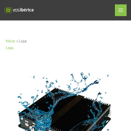
Skip
MAI
to
MEN
content
Início
»
Loja
Loja