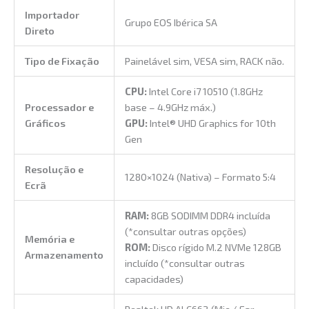
Importador
Grupo EOS Ibérica SA
Direto
Tipo de Fixação
Painelável sim, VESA sim, RACK não.
CPU:
Intel Core i7 10510 (1.8GHz
Processador e
base – 4.9GHz máx.)
Gráficos
GPU:
Intel® UHD Graphics for 10th
Gen
Resolução e
1280×1024 (Nativa) – Formato 5:4
Ecrã
RAM:
8GB SODIMM DDR4 incluída
(*consultar outras opções)
Memória e
ROM:
Disco rígido M.2 NVMe 128GB
Armazenamento
incluído (*consultar outras
capacidades)
Realtek HD ALC662 (Mic / Ear