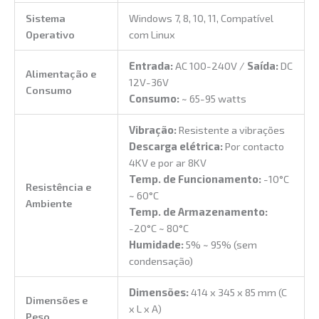
Sistema
Windows 7, 8, 10, 11, Compatível
Operativo
com Linux
Entrada:
AC 100-240V /
Saída:
DC
Alimentação e
12V-36V
Consumo
Consumo:
~ 65-95 watts
Vibração:
Resistente a vibrações
Descarga elétrica:
Por contacto
4KV e por ar 8KV
Temp. de Funcionamento:
-10°C
Resistência e
~ 60°C
Ambiente
Temp. de Armazenamento:
-20°C ~ 80°C
Humidade:
5% ~ 95% (sem
condensação)
Dimensões:
414 x 345 x 85 mm (C
Dimensões e
x L x A)
Peso