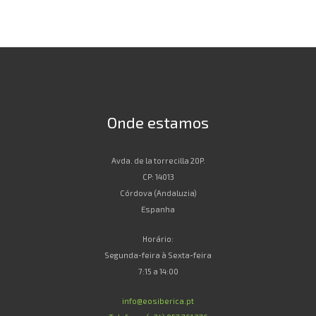
Onde estamos
Avda. de la torrecilla 20P.
CP: 14013
Córdova (Andaluzia)
Espanha
Horário:
Segunda-feira à Sexta-feira
7:15 a 14:00
info@eosiberica.pt