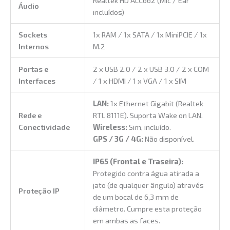
Áudio
incluídos)
Sockets
1x RAM / 1x SATA / 1x MiniPCIE / 1x
Internos
M.2
Portas e
2 x USB 2.0 / 2 x USB 3.0 / 2 x COM
Interfaces
/ 1 x HDMI / 1 x VGA / 1 x SIM
LAN:
1x Ethernet Gigabit (Realtek
Rede e
RTL 8111E). Suporta Wake on LAN.
Conectividade
Wireless:
Sim, incluído.
GPS / 3G / 4G:
Não disponível.
IP65 (Frontal e Traseira):
Protegido contra água atirada a
jato (de qualquer ângulo) através
Proteção IP
de um bocal de 6,3 mm de
diâmetro. Cumpre esta proteção
em ambas as faces.