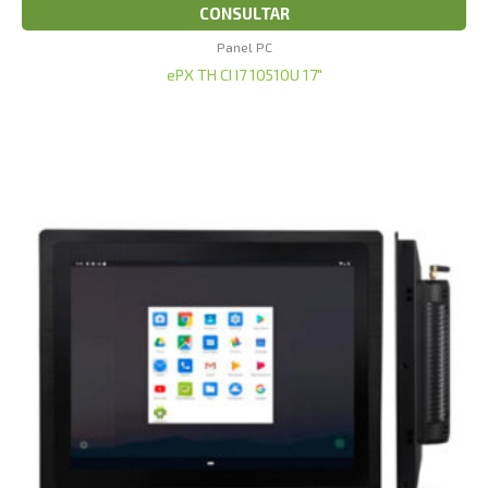
CONSULTAR
Panel PC
ePX TH CI I7 10510U 17″