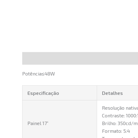
Descrição
Potência≤48W
Especificação
Detalhes
Resolução nativ
Contraste: 1000:
Painel 17”
Brilho: 350cd/
Formato: 5:4