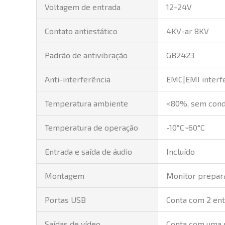
Voltagem de entrada
12-24V
Contato antiestático
4KV-ar 8KV
Padrão de antivibração
GB2423
Anti-interferência
EMC|EMI interfe
Temperatura ambiente
<80%, sem con
Temperatura de operação
-10°C~60°C
Entrada e saída de áudio
Incluído
Montagem
Monitor prepar
Portas USB
Conta com 2 ent
Saídas de vídeo
Conta com uma 