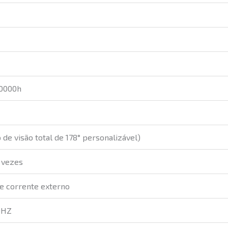
50000h
 de visão total de 178° personalizável)
 vezes
e corrente externo
0HZ