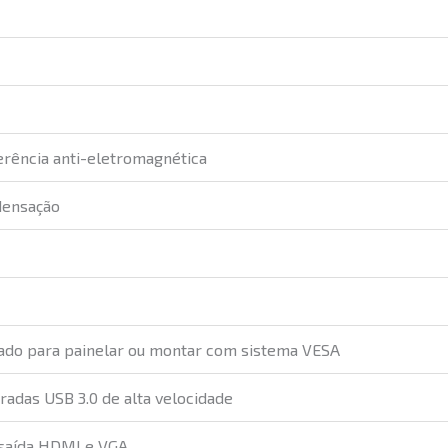
rência anti-eletromagnética
densação
ado para painelar ou montar com sistema VESA
radas USB 3.0 de alta velocidade
saída HDMI e VGA