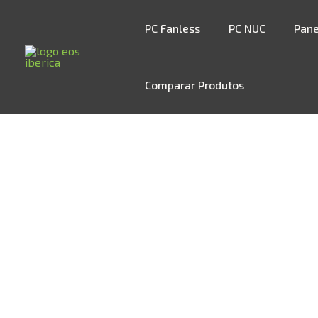
Skip
to
PC Fanless
PC NUC
Pane
content
Início
»
Loja
»
ePX TH CI I5 6200U-215
Comparar Produtos