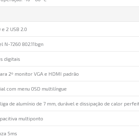
 e 2 USB 2.0
tel N-7260 802.11bgn
s digitais
para 2º monitor VGA e HDMI padrão
rial com menu OSD multilíngue
 liga de alumínio de 7 mm, durável e dissipação de calor perfei
apacitiva multiponto
inza 5ms