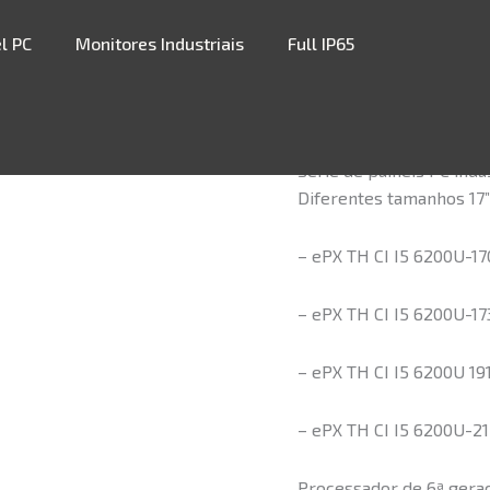
l PC
Monitores Industriais
Full IP65
ePX TH CI I
Série de painéis PC indu
Diferentes tamanhos 17” / 
– ePX TH CI I5 6200U-170
– ePX TH CI I5 6200U-173
– ePX TH CI I5 6200U 191
– ePX TH CI I5 6200U-215
Processador de 6ª geraç