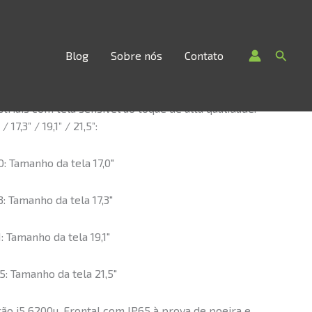
Searc
Blog
Sobre nós
Contato
5 6200U-215
striais com tela sensível ao toque de alta qualidade.
17,3” / 19,1” / 21,5”:
: Tamanho da tela 17,0″
: Tamanho da tela 17,3″
: Tamanho da tela 19,1″
: Tamanho da tela 21,5″
ão i5 6200u. Frontal com IP65 à prova de poeira e