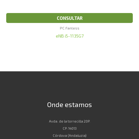
CONSULTAR
PC Fanless
eNB i5-1135G7
Onde estamos
Avda. de la torrecilla 20P.
CP: 14013
Córdova (Andaluzia)