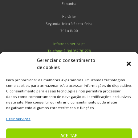
Espanha
Horário:
Segunda-feira à Sexta-feira
7:15 a 14:00
info@eosiberica.pt
Telefone: (+34) 957 761 276
Gerenciar o consentimento
de cookies
Legal
Para proporcionar as melhores experiências, utilizamos tecnologias
como cookies para armazenar e/ou acessar informações do dispositivo.
O consentimento para essas tecnologias nos permitirá processar
Condições de Compra
dados como comportamento de navegação ou identificações exclusivas
Condições de Garantia
neste site. Não consentir ou retirar o consentimento pode afetar
Política de Privacidade e Proteção de Dados
negativamente algumas características e funções.
Política de Cookies
Gerir serviços
Sobre Nós
Contato
ACEITAR