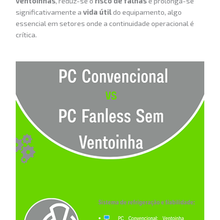
ventoinhas
, reduz-se o
risco de falhas
e prolonga-se
significativamente a
vida útil
do equipamento, algo
essencial em setores onde a continuidade operacional é
crítica.