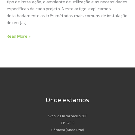
tipo de instalação, o ambiente de utilização e as necessidades
específicas de cada projeto. Neste artigo, explicamos
detalhadamente os três métodos mais comuns de instalação
de um […]
Read More »
Onde estamos
Avda. de la torrecilla 20P.
CP: 14013
Córdova (Andaluzia)