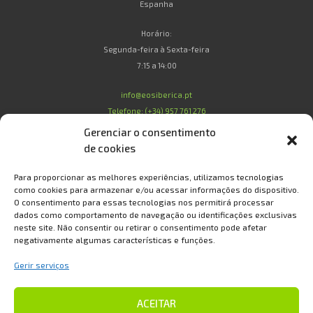
Espanha
Horário:
Segunda-feira à Sexta-feira
7:15 a 14:00
info@eosiberica.pt
Telefone: (+34) 957 761 276
Gerenciar o consentimento
de cookies
Legal
Para proporcionar as melhores experiências, utilizamos tecnologias
como cookies para armazenar e/ou acessar informações do dispositivo.
O consentimento para essas tecnologias nos permitirá processar
Condições de Compra
dados como comportamento de navegação ou identificações exclusivas
Condições de Garantia
neste site. Não consentir ou retirar o consentimento pode afetar
Política de Privacidade e Proteção de Dados
negativamente algumas características e funções.
Política de Cookies
Gerir serviços
Sobre Nós
Contato
ACEITAR