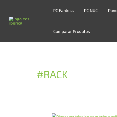
Skip
to
PC Fanless
PC NUC
Pane
content
Comparar Produtos
#RACK
COMO