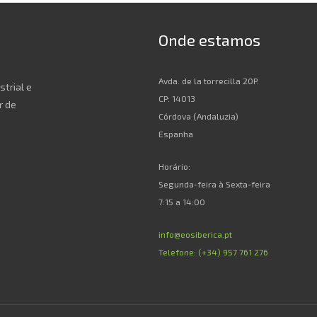
Onde estamos
Avda. de la torrecilla 20P.
strial e
CP: 14013
r de
Córdova (Andaluzia)
Espanha
Horário:
Segunda-feira à Sexta-feira
7:15 a 14:00
info@eosiberica.pt
Telefone: (+34) 957 761 276