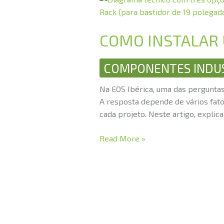
INSTALAR
UM
COMO INSTALAR 
PANEL
PC:
VESA,
COMPONENTES INDUS
EMBUTIDO
E
Na EOS Ibérica, uma das perguntas
RACK
A resposta depende de vários fator
cada projeto. Neste artigo, expl
Read More »