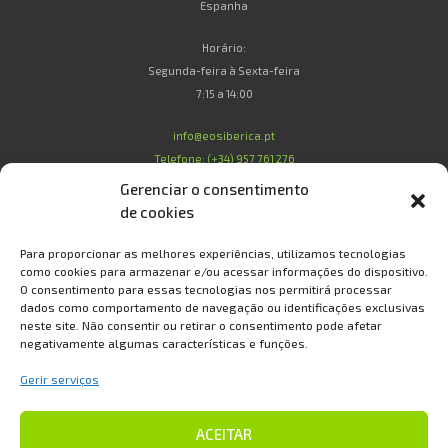
Espanha
Horário:
Segunda-feira à Sexta-feira
7:15 a 14:00
info@eosiberica.pt
Telefone: (+34) 957 761 276
Gerenciar o consentimento
de cookies
Legal
Para proporcionar as melhores experiências, utilizamos tecnologias
como cookies para armazenar e/ou acessar informações do dispositivo.
O consentimento para essas tecnologias nos permitirá processar
Condições de Compra
dados como comportamento de navegação ou identificações exclusivas
Condições de Garantia
neste site. Não consentir ou retirar o consentimento pode afetar
Política de Privacidade e Proteção de Dados
negativamente algumas características e funções.
Política de Cookies
Gerir serviços
Sobre Nós
Contato
ACEITAR