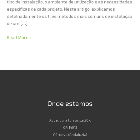
tipo de instalação, o ambiente de utilização e as necessidades
específicas de cada projeto. Neste artigo, explicamos
detalhadamente os três métodos mais comuns de instalação
de um […]
Read More »
Onde estamos
Avda. de la torrecilla 20P.
CP: 14013
Córdova (Andaluzia)