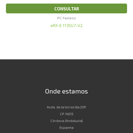
CONSULTAR
PC Fanless
eRX i5 1135G7-V2
Onde estamos
Avda. de la torrecilla 20P.
CP: 14013
Córdova (Andaluzia)
Espanha