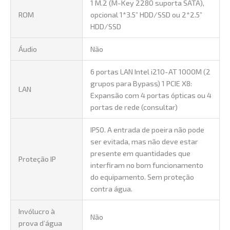
1 M.2 (M-Key 2280 suporta SATA),
ROM
opcional 1*3.5” HDD/SSD ou 2*2.5”
HDD/SSD
Áudio
Não
6 portas LAN Intel i210-AT 1000M (2
grupos para Bypass) 1 PCIE X8:
LAN
Expansão com 4 portas ópticas ou 4
portas de rede (consultar)
IP50. A entrada de poeira não pode
ser evitada, mas não deve estar
presente em quantidades que
Proteção IP
interfiram no bom funcionamento
do equipamento. Sem proteção
contra água.
Invólucro à
Não
prova d’água