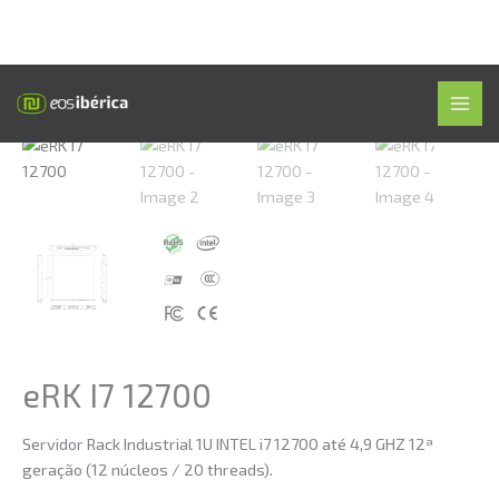
Skip
Início
»
Loja
»
eRK I7 12700
MAI
to
MEN
content
eRK I7 12700
Servidor Rack Industrial 1U INTEL i7 12700 até 4,9 GHZ 12ª
geração (12 núcleos / 20 threads).