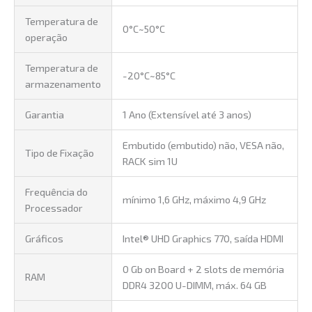
Temperatura de
0°C~50°C
operação
Temperatura de
-20°C~85°C
armazenamento
Garantia
1 Ano (Extensível até 3 anos)
Embutido (embutido) não, VESA não,
Tipo de Fixação
RACK sim 1U
Frequência do
mínimo 1,6 GHz, máximo 4,9 GHz
Processador
Gráficos
Intel® UHD Graphics 770, saída HDMI
0 Gb on Board + 2 slots de memória
RAM
DDR4 3200 U-DIMM, máx. 64 GB