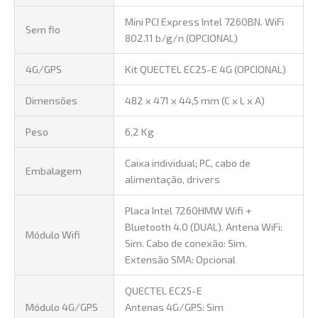
Mini PCI Express Intel 7260BN. WiFi
Sem fio
802.11 b/g/n (OPCIONAL)
4G/GPS
Kit QUECTEL EC25-E 4G (OPCIONAL)
Dimensões
482 x 471 x 44,5 mm (C x L x A)
Peso
6,2 Kg
Caixa individual; PC, cabo de
Embalagem
alimentação, drivers
Placa Intel 7260HMW Wifi +
Bluetooth 4.0 (DUAL). Antena WiFi:
Módulo Wifi
Sim. Cabo de conexão: Sim.
Extensão SMA: Opcional
QUECTEL EC25-E
Módulo 4G/GPS
Antenas 4G/GPS: Sim