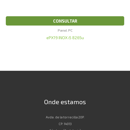
CONSULTAR
Panel PC
ePX19 INOX i5 8265u
Onde estamos
Avda. de la torrecilla 20P.
CP: 14013