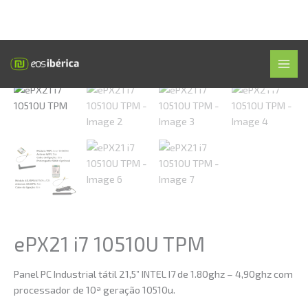
Skip
Início
»
Loja
»
ePX21 i7 10510U TPM
MAI
to
MEN
content
ePX21 i7 10510U TPM
Panel PC Industrial tátil 21,5” INTEL I7 de 1.80ghz – 4,90ghz com
processador de 10ª geração 10510u.