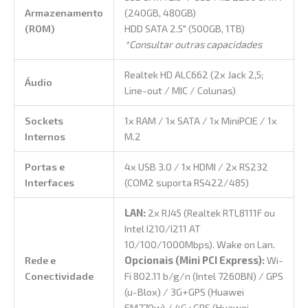
Armazenamento
(240GB, 480GB)
(ROM)
HDD SATA 2.5″ (500GB, 1TB)
*Consultar outras capacidades
Realtek HD ALC662 (2x Jack 2,5;
Áudio
Line-out / MIC / Colunas)
Sockets
1x RAM / 1x SATA / 1x MiniPCIE / 1x
Internos
M.2
Portas e
4x USB 3.0 / 1x HDMI / 2x RS232
Interfaces
(COM2 suporta RS422/485)
LAN:
2x RJ45 (Realtek RTL8111F ou
Intel I210/I211 AT
10/100/1000Mbps). Wake on Lan.
Rede e
Opcionais (Mini PCI Express):
Wi-
Conectividade
Fi 802.11 b/g/n (Intel 7260BN) / GPS
(u-Blox) / 3G+GPS (Huawei
EM770w) / 4G+GPS (Huawei