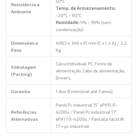
50°C
Resistência e
Temp. de Armazenamento:
Ambiente
-20°C ~ 60°C
Humidade:
5% ~ 95% (sem
condensação)
Dimensões e
408,5 x 346 x 61 mm (C x L x A) / 2,2
Peso
Kg
Caixa Individual; PC, Fonte de
Embalagem
alimentação, Cabo de alimentação,
(Packing)
Drivers.
Garantia
1 Ano (Extensível até 3 anos)
Panel Pc industrial 15” ePX15 i5-
Referências
4200u / Panel Pc industrial 17”
Alternativas
ePX17 i5-4200u / Pantalla táctil IR
17 + pc industrial