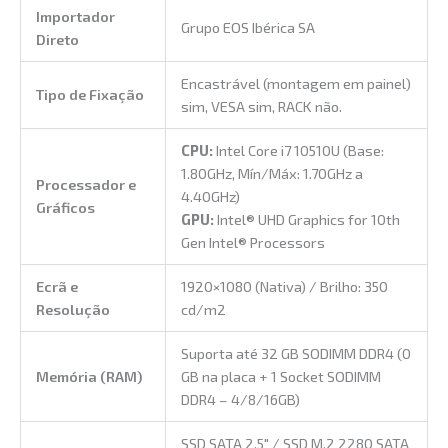
Importador
Grupo EOS Ibérica SA
Direto
Encastrável (montagem em painel)
Tipo de Fixação
sim, VESA sim, RACK não.
CPU:
Intel Core i7 10510U (Base:
1.80GHz, Mín/Máx: 1.70GHz a
Processador e
4.40GHz)
Gráficos
GPU:
Intel® UHD Graphics for 10th
Gen Intel® Processors
Ecrã e
1920×1080 (Nativa) / Brilho: 350
Resolução
cd/m2
Suporta até 32 GB SODIMM DDR4 (0
Memória (RAM)
GB na placa + 1 Socket SODIMM
DDR4 – 4/8/16GB)
SSD SATA 2.5″ / SSD M.2 2280 SATA