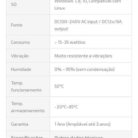
Windows 7, 8, 10, Compatível com
SO
Linux
DC100-240V AC input / DC12v/6A
Fonte
output
Consumo
~ 15-35 wattios
Vibração
Muito resistente a vibrações
Humidade
0% ~ 95% (sem condensação)
Temp.
50°C
funcionamento
Temp.
-20°C~85°C
armazenamento
Garantia
1 Ano (Ampliável até 3 anos)
Especificações
Outros dados técnicos