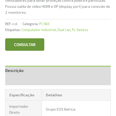
ventiladores para obter proteção contra poeira e partículas.
Possui saída de vídeo HDMI e DP (display port) para conexão de
2 monitores.
REF:
n.d.
Categoria:
PC NUC
Etiquetas:
Computador industrial
,
Dual Lan
,
Pc fanless
CONSULTAR
Descrição
Informação adicional
Especificação
Detalhes
Importador
Grupo EOS Ibérica
Direto