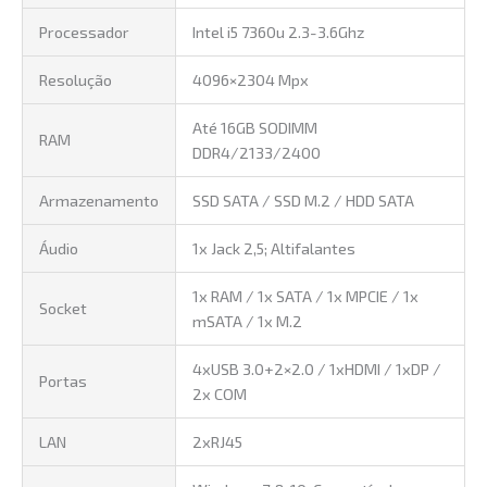
Processador
Intel i5 7360u 2.3-3.6Ghz
Resolução
4096×2304 Mpx
Até 16GB SODIMM
RAM
DDR4/2133/2400
Armazenamento
SSD SATA / SSD M.2 / HDD SATA
Áudio
1x Jack 2,5; Altifalantes
1x RAM / 1x SATA / 1x MPCIE / 1x
Socket
mSATA / 1x M.2
4xUSB 3.0+2×2.0 / 1xHDMI / 1xDP /
Portas
2x COM
LAN
2xRJ45