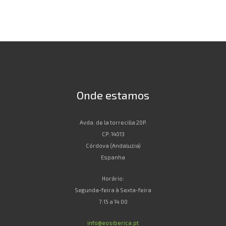
Onde estamos
Avda. de la torrecilla 20P.
CP: 14013
Córdova (Andaluzia)
Espanha
Horário:
Segunda-feira à Sexta-feira
7:15 a 14:00
info@eosiberica.pt