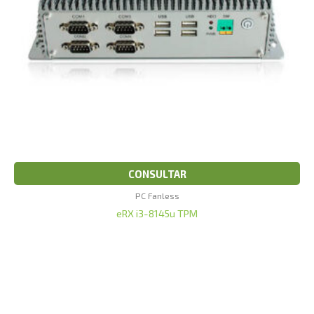
CONSULTAR
PC Fanless
eRX i3-8145u TPM