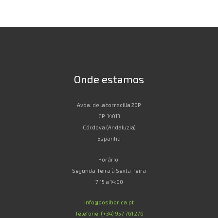
Onde estamos
Avda. de la torrecilla 20P.
CP: 14013
Córdova (Andaluzia)
Espanha
Horário:
Segunda-feira à Sexta-feira
7:15 a 14:00
info@eosiberica.pt
Telefone: (+34) 957 761 276