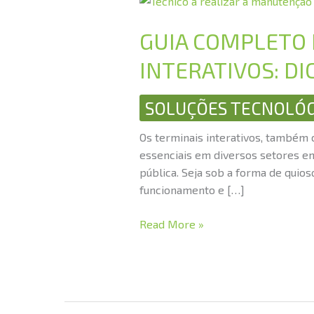
COMPLETO
DE
GUIA COMPLETO
MANUTENÇÃO
INTERATIVOS: DI
PARA
TERMINAIS
INTERATIVOS:
SOLUÇÕES TECNOLÓG
DICAS
Os terminais interativos, também 
E
essenciais em diversos setores em 
BOAS
pública. Seja sob a forma de quios
PRÁTICAS
funcionamento e […]
Read More »