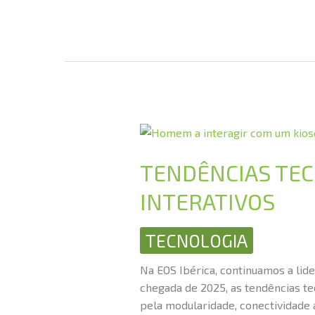
TENDÊNCIAS
TECNOLÓGICAS
2025:
TENDÊNCIAS TEC
A
INTERATIVOS
EVOLUÇÃO
DOS
TERMINAIS
TECNOLOGIA
INTERATIVOS
Na EOS Ibérica, continuamos a lider
chegada de 2025, as tendências te
pela modularidade, conectividade 