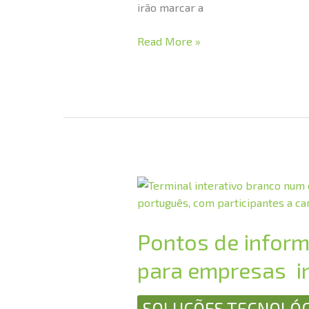
irão marcar a
Read More »
Pontos
de
informação
Pontos de inform
interativos:
ferramenta
para empresas in
de
comunicação
SOLUÇÕES TECNOLÓG
para