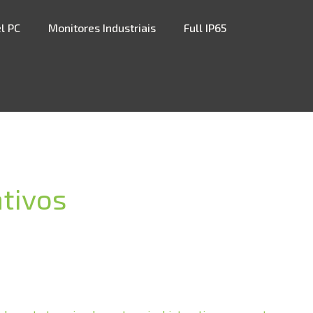
l PC
Monitores Industriais
Full IP65
tivos