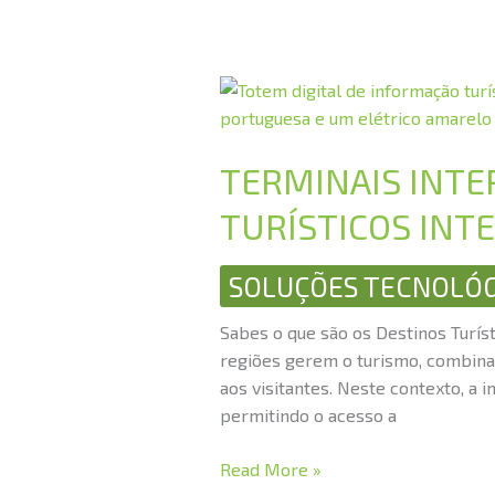
TERMINAIS
INTERATIVOS:
A
TERMINAIS INTER
CHAVE
PARA
TURÍSTICOS INT
OS
DESTINOS
SOLUÇÕES TECNOLÓG
TURÍSTICOS
INTELIGENTES
Sabes o que são os Destinos Turíst
regiões gerem o turismo, combina
aos visitantes. Neste contexto, a
permitindo o acesso a
Read More »