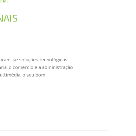
NAIS
naram-se soluções tecnológicas
aria, o comércio e a administração
multimédia, o seu bom