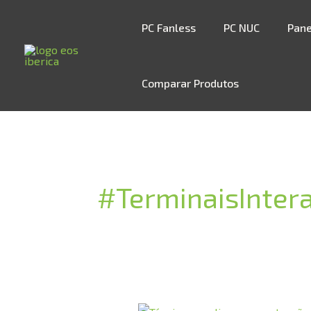
Skip
to
PC Fanless
PC NUC
Pane
content
Comparar Produtos
#TerminaisIntera
GUIA