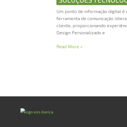
empresas
Um ponto de informação digital é 
instituições
ferramenta de comunicação interat
cliente, proporcionando experiênci
Design Personalizado e
Read More »