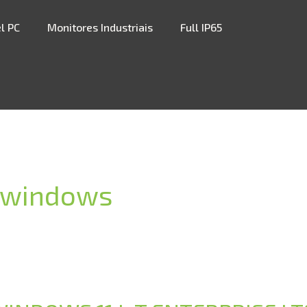
l PC
Monitores Industriais
Full IP65
a windows