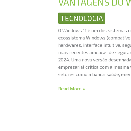
VANTAGENS DO W
DO
WINDOWS
TECNOLOGIA
11
IoT
O Windows 11 é um dos sistemas op
ENTERPRISE
ecossistema Windows (compatível 
LTSC
hardwares, interface intuitiva, s
mais recentes ameaças de seguran
2024. Uma nova versão desenhada
empresarial crítica com a mesma v
setores como a banca, saúde, energi
Read More »