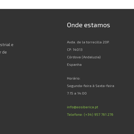
Onde estamos
Avda. de la torrecilla 20P.
strial e
CP: 14013
r de
Córdova (Andaluzia)
Espanha
Horário:
Segunda-feira à Sexta-feira
7:15 a 14:00
info@eosiberica.pt
Telefone: (+34) 957 761 276