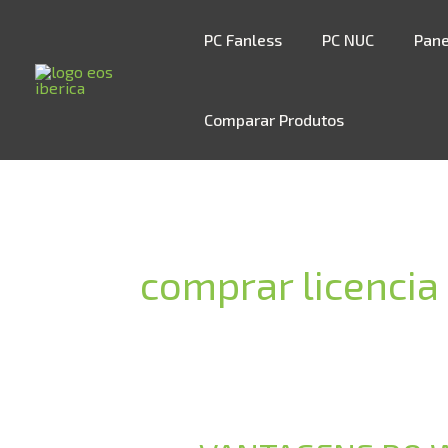
Skip
to
PC Fanless
PC NUC
Pane
content
Comparar Produtos
comprar licenci
VANTAGENS