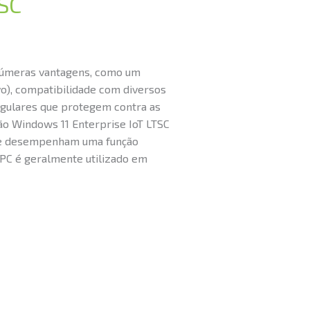
SC
 inúmeras vantagens, como um
o), compatibilidade com diversos
regulares que protegem contra as
ão Windows 11 Enterprise IoT LTSC
que desempenham uma função
 PC é geralmente utilizado em