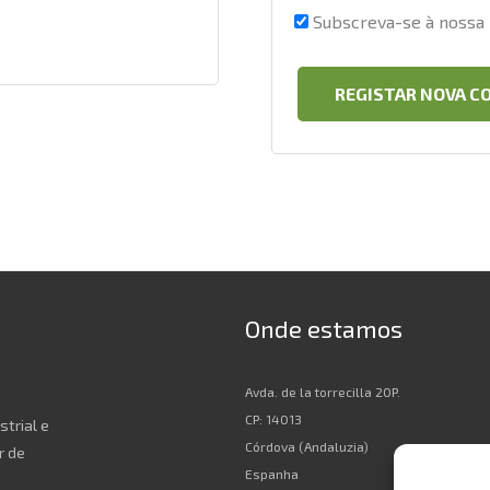
Subscreva-se à nossa 
REGISTAR NOVA C
Onde estamos
Avda. de la torrecilla 20P.
CP: 14013
strial e
Córdova (Andaluzia)
r de
Espanha