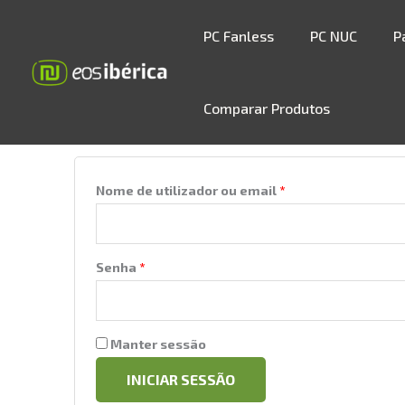
Skip
to
PC Fanless
PC NUC
P
content
Minha conta
Comparar Produtos
Iniciar sessão
Obrigatório
Obrigatório
Nome de utilizador ou email
*
Senha
*
Manter sessão
INICIAR SESSÃO