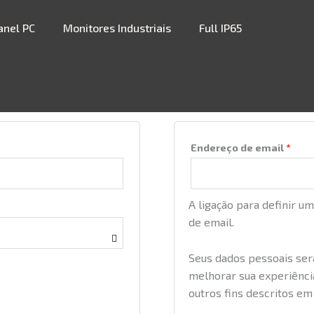
anel PC
Monitores Industriais
Full IP65
Registar nova co
Obri
Endereço de email
*
A ligação para definir u
de email.
Seus dados pessoais serã
melhorar sua experiência
outros fins descritos e