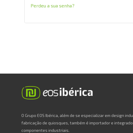
Perdeu a sua senha?
O Grupo EOS Ibérica, além de se especializar em design indu
fabricação de quiosques, também é importador e integrado
componentes industriais.