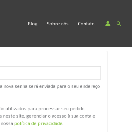
Searc
Blog
Sobre nós
Contato
nta
gatório
ma nova senha será enviada para o seu endereço
o utilizados para processar seu pedido,
 neste site, gerenciar o acesso à sua conta e
m nossa
política de privacidade
.