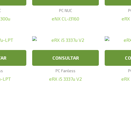
C
PC NUC
P
4300u
eNX CL-J3160
eRX 
TAR
CONSULTAR
CO
ss
PC Fanless
P
u-LPT
eRX i5 3337u V2
eRX 