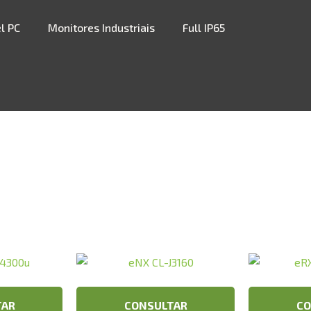
l PC
Monitores Industriais
Full IP65
TAR
CONSULTAR
CO