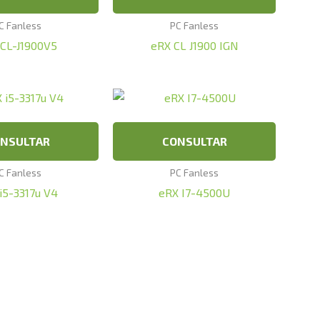
C Fanless
PC Fanless
CL-J1900V5
eRX CL J1900 IGN
NSULTAR
CONSULTAR
C Fanless
PC Fanless
i5-3317u V4
eRX I7-4500U