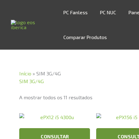
Skip
to
PC Fanless
PC NUC
Pane
content
Comparar Produtos
Início
»
SIM 3G/4G
SIM 3G/4G
A mostrar todos os 11 resultados
CONSULTAR
CONSUL