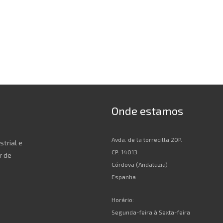
Onde estamos
Avda. de la torrecilla 20P.
strial e
CP: 14013
r de
Córdova (Andaluzia)
Espanha
Horário:
Segunda-feira à Sexta-feira