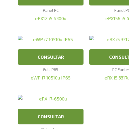
Panel PC
Panel P
ePX12 i5 4300u
ePX156 i5 
CONSULTAR
CONSUL
Full IP65
PC Fanle
eWP i7 10510u IP65
eRX i5 3317
CONSULTAR