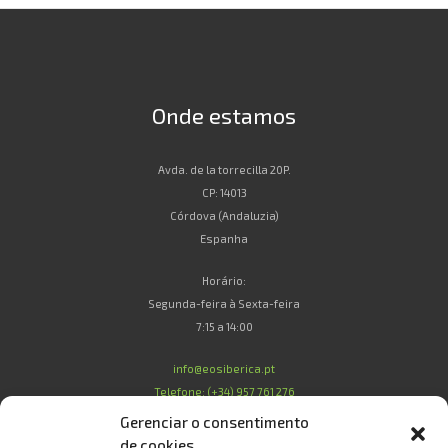
Onde estamos
Avda. de la torrecilla 20P.
CP: 14013
Córdova (Andaluzia)
Espanha
Horário:
Segunda-feira à Sexta-feira
7:15 a 14:00
info@eosiberica.pt
Telefone: (+34) 957 761 276
Gerenciar o consentimento
de cookies