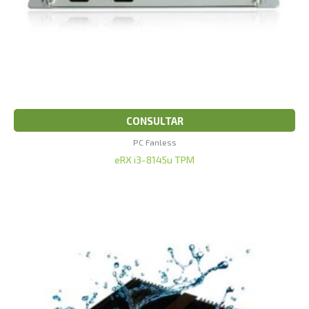
CONSULTAR
PC Fanless
eRX i3-8145u TPM