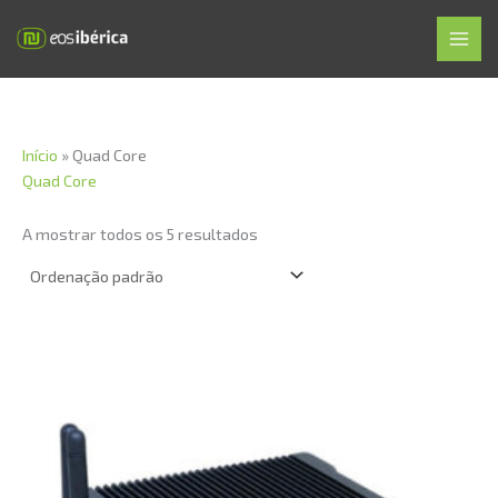
Skip
MAI
to
MEN
content
Início
»
Quad Core
Quad Core
A mostrar todos os 5 resultados