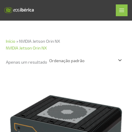
Skip
MAI
to
MEN
content
Início
»
NVIDIA Jetson Orin NX
NVIDIA Jetson Orin NX
Apenas um resultado