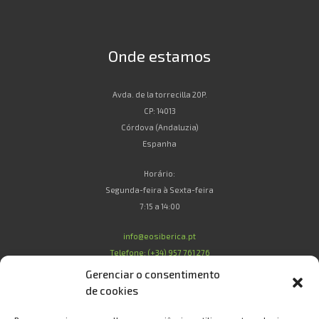
Onde estamos
Avda. de la torrecilla 20P.
CP: 14013
Córdova (Andaluzia)
Espanha
Horário:
Segunda-feira à Sexta-feira
7:15 a 14:00
info@eosiberica.pt
Telefone: (+34) 957 761 276
Gerenciar o consentimento
de cookies
Legal