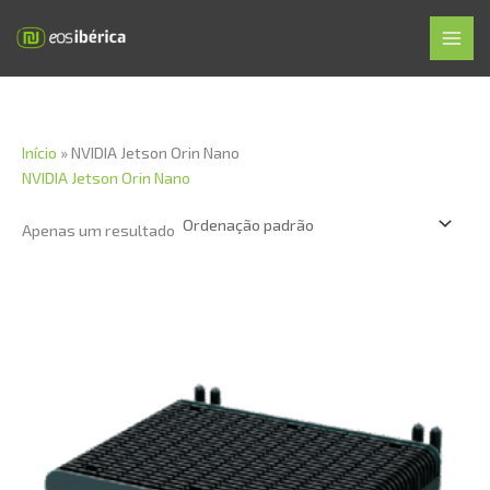
Skip
MAI
to
MEN
content
Início
»
NVIDIA Jetson Orin Nano
NVIDIA Jetson Orin Nano
Apenas um resultado