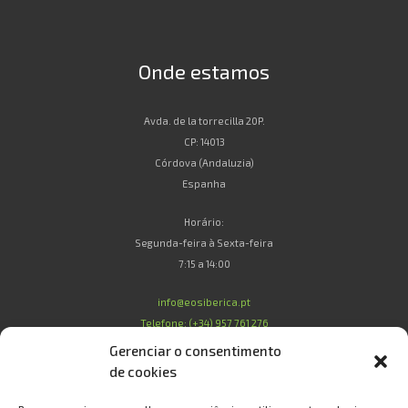
Onde estamos
Avda. de la torrecilla 20P.
CP: 14013
Córdova (Andaluzia)
Espanha
Horário:
Segunda-feira à Sexta-feira
7:15 a 14:00
info@eosiberica.pt
Telefone: (+34) 957 761 276
Gerenciar o consentimento
de cookies
Legal